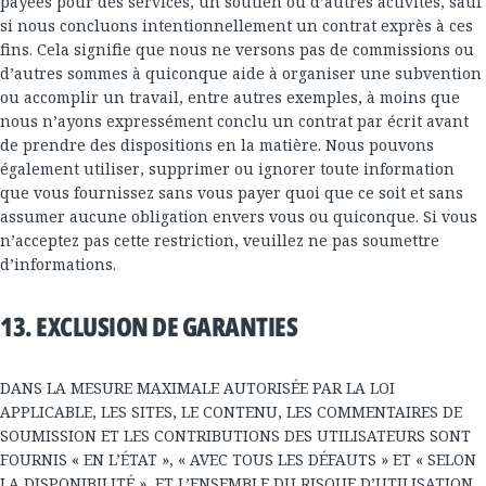
payées pour des services, un soutien ou d’autres activités, sauf
si nous concluons intentionnellement un contrat exprès à ces
fins. Cela signifie que nous ne versons pas de commissions ou
d’autres sommes à quiconque aide à organiser une subvention
ou accomplir un travail, entre autres exemples, à moins que
nous n’ayons expressément conclu un contrat par écrit avant
de prendre des dispositions en la matière. Nous pouvons
également utiliser, supprimer ou ignorer toute information
que vous fournissez sans vous payer quoi que ce soit et sans
assumer aucune obligation envers vous ou quiconque. Si vous
n’acceptez pas cette restriction, veuillez ne pas soumettre
d’informations.
13. EXCLUSION DE GARANTIES
DANS LA MESURE MAXIMALE AUTORISÉE PAR LA LOI
APPLICABLE, LES SITES, LE CONTENU, LES COMMENTAIRES DE
SOUMISSION ET LES CONTRIBUTIONS DES UTILISATEURS SONT
FOURNIS « EN L’ÉTAT », « AVEC TOUS LES DÉFAUTS » ET « SELON
LA DISPONIBILITÉ », ET L’ENSEMBLE DU RISQUE D’UTILISATION