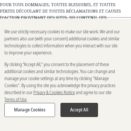
POUR TOUS DOMMAGES, TOUTES BLESSURES, ET TOUTES
PERTES DÉCOULANT DE TOUTES RÉCLAMATIONS ET CAUSES
D’ACTION PROVENANT DES SITES, DU CONTENU, DES
CONTRIBUTIONS DES UTILISATEURS, DES COMMENTAIRES DE
SOUMISSION OU DES PRÉSENTES CONDITIONS, BASÉS SUR CEUX-
We use strictly necessary cookies to make our site work. We and our
CI/CELLES-CI, RÉSULTANT DE CEUX-CI/CELLES-CI OU LIÉS DE
partners also use (with your consent) additional cookies and similar
QUELQUE MANIÈRE QUE CE SOIT À CEUX-CI/CELLES-CI,
technologies to collect information when you interact with our site
IMPLIQUERA DE FAIRE L’UN DES CHOIX SUIVANTS, À NOTRE GRÉ
to improve your experience.
: (A) SUBSTITUTION, CORRECTION OU REMPLACEMENT, EN TOUT
OU EN PARTIE, DU CONTENU, DES SITES OU DES COMMENTAIRES
By clicking “Accept All,” you consent to the placement of these
DE SOUMISSION CAUSANT VOTRE DOMMAGE (LE CAS ÉCHÉANT) ;
additional cookies and similar technologies. You can change and
OU (B) LE MONTANT DE VOS DOMMAGES QUI NE SONT PAS
manage your cookie settings at any time by clicking "Manage
EXCLUS ET QUE VOUS SUBISSEZ RÉELLEMENT POUR AVOIR FAIT
Cookies". By using the site you acknowledge the privacy practices
RAISONNABLEMENT CONFIANCE, LEQUEL MONTANT SERA LE
described in our
Privacy & Cookies Notice
and agree to our site
MONTANT LE MOINS ÉLEVÉ DU MONTANT QUE VOUS NOUS AVEZ
Terms of Use
.
EFFECTIVEMENT PAYÉ POUR L’ARTICLE OU LE SERVICE CAUSANT
LE DOMMAGE (LE CAS ÉCHÉANT) OU LE MONTANT DESDITS
Manage Cookies
Accept All
DOMMAGES SUBIS. L’EXISTENCE DE PLUSIEURS RÉCLAMATIONS
OU POURSUITES EN VERTU DES PRÉSENTES CONDITIONS OU
LIÉES AU CONTENU, AUX SITES, AUX CONTRIBUTIONS DES