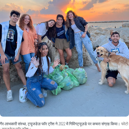
​​गैर​-​लाभकारी​ ​संस्था​, ​ट्यूजडेज़​ ​फॉर​ ​ट्रैश​ ​ने​ 2022 ​में​ ​गिविंगट्यूज़डे​ ​पर​ ​कचरा​ ​संग्रह​ ​किया।​
​फोटो​
: ​ट्यूजडेज़​ ​फॉर​ ​ट्रैश।​