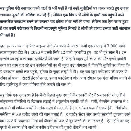
यह दुनिया ऐसे नवाचार करने वालों से भरी पड़ी है जो बड़ी चुनौतियों पर नज़र रखते हुए उनका
समाधान ढूंढने की कोशिश कर रहे हैं। लेकिन एक विचार से लोगों के हाथों तक पहुंचने वाले
वास्तविक समाधान बनने का सफर? यह हमेशा संभव नहीं हो पाता- लेकिन जब ऐसा संभव हुआ
है तब उसमें परोपकार ने कितनी महत्वपूर्ण भूमिका निभाई है लोगों को शायद इसका सही अहसास
भी नहीं है।
​​ज़रा​ ​इस​ ​पर​ ​ध्यान​ ​दीजिए​: ​वाइल्ड​ ​पोलियोवायरस​ ​के​ ​कारण​ ​कभी​ ​एक​ ​सप्ताह​ ​में​ 7,000 ​बच्चे​ ​
लकवाग्रस्त​ ​होते​ ​थे।​ 2023 ​में​ ​इससे​ ​सिर्फ​ 12 ​बच्चे​ ​प्रभावित​ ​हुए​- ​वह​ ​भी​ ​पूरे​ ​साल​ ​में।​ ​इस​ ​
प्रगति​ ​का​ ​श्रेय​ ​शानदार​ ​इनोवेटर्स​ ​को​ ​जाता​ ​है​ ​जिन्होंने​ ​महत्वपूर्ण​ ​खोज​ ​की​ ​और​ ​इसमें​ ​ज़मीनी​ ​
स्तर​ ​पर​ ​काम​ ​कर​ ​रहे​ ​उन​ ​कार्यकर्ताओं​ ​का​ ​भी​ ​बहुत​ ​बड़ा​ ​योगदान​ ​है​ ​जिन्होंने​ ​सुनिश्चित​ ​किया​ ​कि​ ​
ये​ ​समाधान​ ​बच्चों​ ​तक​ ​पहुंचे​, ​दुनिया​ ​के​ ​सुदूर​ ​क्षेत्रों​ ​में​ ​भी।​ ​यह​ ​सब​ ​कुछ​ ​परोपकार​ ​की​ ​वजह​ ​से​ ​
संभव​ ​हो​ ​पाया।​ ​रोटरी​ ​इंटरनैशनल​, ​हमारा​ ​फाउंडेशन​ ​और​ ​अन्य​ ​संगठन​ ​एक​ ​ऐसा​ ​भविष्य​ ​बनाने​ ​के​
​लिए​ ​प्रतिबद्ध​ ​हैं​ ​जहां​ ​पोलियो​ ​बीते​ ​ज़माने​ ​की​ ​बात​ ​हो।​
यह सिर्फ एक उदाहरण है कि कैसे पिछले कुछ दशकों में सरकारों और गैर-सरकारी संगठनों ने
संक्रामक बीमारियों के खिलाफ लड़ाई में अतुलनीय प्रगति की है। गावी, वैक्सीन अलायंस ने 1
अरब से भी अधिक बच्चों के टीकाकरण में मदद की है। द ग्लोबल फंड ने एचआईवी, टीबी और
मलेरिया से 5.9 करोड़ लोगों की जान बचाई है। द कार्टर सेंटर और उनके सहयोगी दुर्बलता लाने
वाले परजीवी संक्रमण गिनी वर्म बीमारी को जड़ से दूर करने की कगार पर हैं। ऐसा होने पर यह
पृथ्वी से समाप्त होने वाली मानवीय इतिहास की दूसरी बीमारी बन जाएगी।