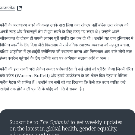
डाउनलोड
फीनी के असाधारण बनने की वजह उनके द्वारा लिया गया संकल्प नहीं बल्कि उस संकल्प को
अच्छी तरह और विचारपूर्ण ढंग से पूरा करने के लिए उठाए गए कदम थे। उन्होंने अपने
जीवनकाल के दौरान ही अपनी लगभग पूरी संपत्ति दान कर दी थी। उन्होंने यह दान दुनियाभर में
विभिन्न कार्यों के लिए दिया जैसे वियतनाम में सार्वजनिक स्वास्थ्य व्यवस्था को मज़बूत बनाना,
दक्षिण अफ्रीका में एचआईवी क्लीनिक्स की स्थापना करना और निम्न/कम आय वाले लोगों तक
हेल्थ कवरेज पहुंचाने के लिए ज़मीनी स्तर पर अभियान चलाना आदि व अन्य।
​फीनी​ ​की​ ​इस​ ​सादगी भरी​ ​लेकिन​ ​दमदार​ ​परोपकारिता​ ​ने​ ​कई​ ​लोगों​ ​को​ ​प्रेरित​ ​किया​ ​जिनमें​ ​वॉरेन​
बफे ​बफेट​ (
Warren Buffett
) ​और​ ​हमारे​ ​फाउंडेशन​ ​के​ ​को​-​चेयर​ ​बिल​ ​गेट्स​ ​व​ ​मेलिंडा​ ​
फ्रेंच​ ​गेट्स​ ​भी​ ​शामिल​ ​हैं।​ ​उन्होंने​ ​हम​ ​सभी​ ​को​ ​यह​ ​दिखाया​ ​कि​ ​कैसे​ ​एक​ ​उदार​ ​व्यक्ति​ ​कई​ ​
सदियों​ ​तक​ ​होने​ ​वाली​ ​प्रगति​ ​के​ ​पहिए​ ​को​ ​गति​ ​दे​ ​सकता​ ​है।​
Subscribe to
The Optimist
to get weekly updates
on the latest in global health, gender equality,
education, and more.