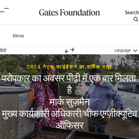
Search
Ideas
Language
हिंदी
2024 गेट्स फाउंडेशन का वार्षिक पत्र
परोपकार ​का​ ​अवसर​ ​पीढ़ी​ ​में​ ​एक​ ​बार​ ​मिलता​ ​
है​
मार्क सुज़मैन
मुख्य कार्यकारी अधिकारी/चीफ एग्ज़ीक्यूटिव
ऑफिसर