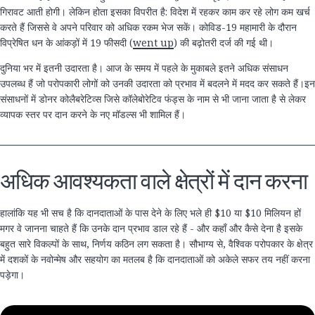
​गिरावट​ ​आती​ ​होगी।​ ​लेकिन​ ​होता​ ​इसका​ ​विपरीत​ ​है​: ​विदेश​ ​में​ ​रहकर​ ​काम​ ​कर​ ​रहे​ ​लोग​ ​कम​ ​खर्च​ ​
करते​ ​हैं​ ​जिससे​ ​वे​ ​अपने​ ​परिवार​ ​को​ ​अधिक​ ​रकम​ ​भेज​ ​सकें।​ ​कोविड​-19 ​महामारी​ ​के​ ​​दौरान​ ​
विप्रेषित​ ​धन​ ​के​ ​आंकड़ों​ ​में​ 19 ​फीसदी​ (
went up
) ​की​ ​बढ़ोतरी​ ​दर्ज​ ​की​ ​गई​ ​थी।​
दुनिया भर में इतनी उदारता है। आज के समय में पहले के मुकाबले इतने अधिक संसाधन
उपलब्ध हैं जो परोपकारी लोगों को उनकी उदारता को प्रभाव में बदलने में मदद कर सकते हैं।​इन​
​संसाधनों​ ​में​ ​डोनर​ ​कोलैबरेटिव्स​ ​जिसे​ ​कॉलेबोरेटिव​ ​फंड्स​ ​के​ ​नाम​ ​से​ ​भी​ ​जाना​ ​जाता​ ​है​ ​से​ ​लेकर​ ​
व्यापक​ ​स्तर​ ​पर​ ​दान​ ​करने​ ​के​ ​नए​ ​मॉडल्स​ ​भी​ ​शामिल​ ​हैं।​
अधिक आवश्यकता वाले क्षेत्रों में दान करना
हालांकि यह भी सच है कि दानदाताओं के पास देने के लिए भले ही $10 या $10 मिलियन हों
मगर वे जानना चाहते हैं कि उनके दान प्रभाव डाल रहे हैं - और कहाँ और कैसे देना है इसके
बहुत सारे विकल्पों के साथ, निर्णय कठिन लग सकता है। सौभाग्य से, वैश्विक परोपकार के क्षेत्र
में दशकों के नवोन्‍मेष और सहयोग का मतलब है कि दानदाताओं को अकेले सफर तय नहीं करना
पड़ेगा।