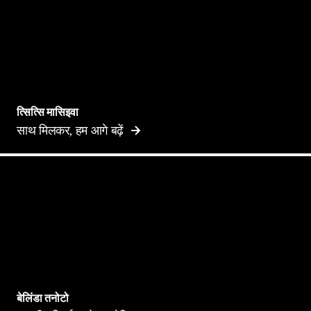
​त्सित्सि​ ​मासिइवा​
साथ ​मिलकर​, ​हम​ ​आगे​ ​बढ़ें​
बेलिंडा तनोटो