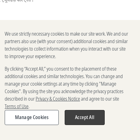
We use strictly necessary cookies to make our site work. We and our
अरबों डॉलर से क्या किया जा सकता है
partners also use (with your consent) additional cookies and similar
technologies to collect information when you interact with our site
to improve your experience.
By clicking “Accept All,” you consent to the placement of these
additional cookies and similar technologies. You can change and
manage your cookie settings at any time by clicking "Manage
Cookies". By using the site you acknowledge the privacy practices
described in our
Privacy & Cookies Notice
and agree to our site
Terms of Use
.
Manage Cookies
Accept All
Share
Expand
share