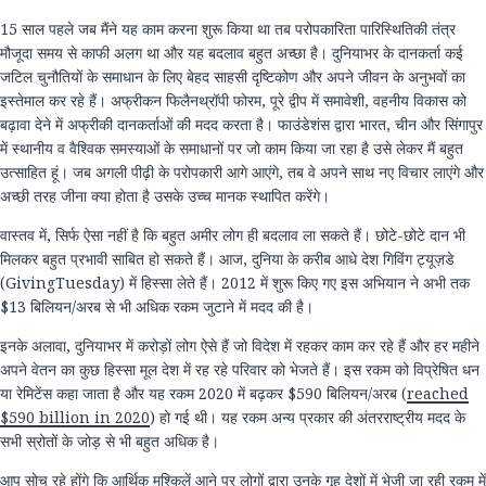
15 साल पहले जब मैंने यह काम करना शुरू किया था तब परोपकारिता पारिस्थितिकी तंत्र
मौजूदा समय से काफी अलग था और यह बदलाव बहुत अच्छा है। दुनियाभर के दानकर्ता कई
जटिल चुनौतियों के समाधान के लिए बेहद साहसी दृष्टिकोण और अपने जीवन के अनुभवों का
इस्तेमाल कर रहे हैं। अफ्रीकन फिलैनथ्रॉपी फोरम, पूरे द्वीप में समावेशी, वहनीय विकास को
बढ़ावा देने में अफ्रीकी दानकर्ताओं की मदद करता है। फाउंडेशंस द्वारा भारत, चीन और सिंगापुर
में स्थानीय व वैश्विक समस्याओं के समाधानों पर जो काम किया जा रहा है उसे लेकर मैं बहुत
उत्साहित हूं। जब अगली पीढ़ी के परोपकारी आगे आएंगे, तब वे अपने साथ नए विचार लाएंगे और
अच्छी तरह जीना क्या होता है उसके उच्च मानक स्थापित करेंगे।
​​वास्तव​ ​में​, ​सिर्फ​ ​ऐसा​ ​नहीं​ ​है​ ​कि​ ​बहुत​ ​अमीर​ ​लोग​ ​ही​ ​बदलाव​ ​ला​ ​सकते​ ​हैं।​ ​छोटे​-​छोटे​ ​दान​ ​भी​ ​
मिलकर​ ​बहुत​ ​प्रभावी​ ​साबित​ ​हो​ ​सकते​ ​हैं।​ ​आज​, ​दुनिया​ ​के​ ​करीब​ ​आधे​ ​देश​ ​गिविंग​ ​ट्यूज़डे​
(GivingTuesday) ​में​ ​हिस्सा​ ​लेते​ ​हैं।​ 2012 ​में​ ​शुरू​ ​किए​ ​गए​ ​इस​ ​अभियान​ ​ने​ ​अभी​ ​तक​
$13 ​बिलियन​/​अरब​ ​से​ ​भी​ ​अधिक​ ​रकम​ ​जुटाने​ ​में​ ​मदद​ ​की​ ​है।​
​इनके​ ​अलावा​, ​दुनियाभर​ ​में​ ​करोड़ों​ ​लोग​ ​ऐसे​ ​हैं​ ​जो​ ​विदेश​ ​में​ ​रहकर​ ​काम​ ​कर​ ​रहे​ ​हैं​ ​और​ ​हर​ ​महीने​ ​
अपने​ ​वेतन​ ​का​ ​कुछ​ ​हिस्सा​ ​मूल​ ​देश​ ​में​ ​रह​ ​रहे​ ​​परिवार​ ​को​ ​भेजते​ ​हैं।​ ​इस​ ​रकम​ ​को​ ​विप्रेषित​ ​धन​ ​
या​ ​रेमिटेंस​ ​कहा​ ​जाता​ ​है​ ​और​ ​यह​ ​रकम​ 2020 ​में​ ​बढ़कर​ $590 ​बिलियन​/​अरब​ (
reached
$590 billion in 2020
) ​हो​ ​गई​ ​थी।​ ​यह​ ​रकम​ ​अन्य​ ​प्रकार​ ​की​ ​अंतरराष्ट्रीय​ ​मदद​ ​के​ ​
सभी​ ​स्रोतों​ ​के​ ​जोड़​ ​से​ ​भी​ ​बहुत​ ​अधिक​ ​है।​
आप​ ​सोच​ ​रहे​ ​होंगे​ ​कि​ ​आर्थिक​ ​मुश्किलें​ ​आने​ ​पर​ ​लोगों​ ​द्वारा​ ​उनके​ ​गृह​ ​देशों​ ​में​ ​भेजी​ ​जा​ ​रही​ ​रकम​ ​में​